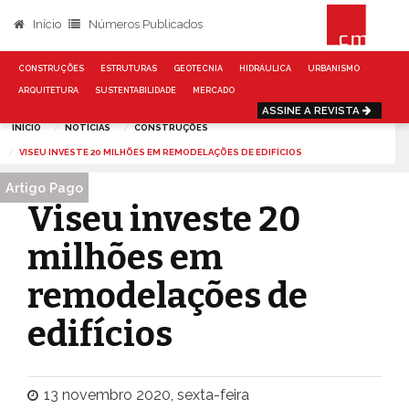
Início
Números Publicados
CONSTRUÇÕES
ESTRUTURAS
GEOTECNIA
HIDRÁULICA
URBANISMO
ARQUITETURA
SUSTENTABILIDADE
MERCADO
ASSINE A REVISTA
INÍCIO
NOTÍCIAS
CONSTRUÇÕES
VISEU INVESTE 20 MILHÕES EM REMODELAÇÕES DE EDIFÍCIOS
Artigo Pago
Viseu investe 20
milhões em
remodelações de
edifícios
13 novembro 2020, sexta-feira