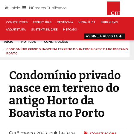
Início
Números Publicados
CONSTRUÇÕES
ESTRUTURAS
GEOTECNIA
HIDRÁULICA
URBANISMO
ARQUITETURA
SUSTENTABILIDADE
MERCADO
ASSINE A REVISTA
INÍCIO
NOTÍCIAS
CONSTRUÇÕES
CONDOMÍNIO PRIVADO NASCE EM TERRENO DO ANTIGO HORTO DA BOAVISTA NO
PORTO
Condomínio privado
nasce em terreno do
antigo Horto da
Boavista no Porto
16 março 2023, quinta-feira
Construções