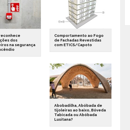
reconhece
Comportamento ao Fogo
ações dos
de Fachadas Revestidas
iros na segurança
com ETICS/Capoto
incêndio
Abobadilha, Abóbada de
tijoleiras ao baixo, Bóveda
Tabicada ou Abóbada
Lusitana?