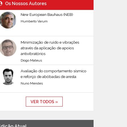
Os Nossos Autores
New European Bauhaus (NEB)
Humberto Varum
Minimização de ruído e vibrações
através da aplicação de apoios
antivibratórios
Diogo Mateus
Avaliação do comportamento sísmico
e reforço de abóbadas de aresta
Nuno Mendes
VER TODOS »
Edição Atual