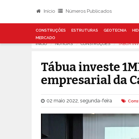
Início
Números Publicados
CONSTRUÇÕES
ESTRUTURAS
GEOTECNIA
HID
MERCADO
INÍCIO
NOTÍCIAS
CONSTRUÇÕES
TÁBUA IN
Tábua investe 1M
empresarial da 
02 maio 2022, segunda-feira
Cons