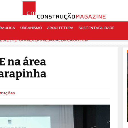
RÁULICA
URBANISMO
ARQUITETURA
SUSTENTABILIDADE
VESTE 1ME NA ÁREA EMPRESARIAL DA CARAPINHA
E na área
Carapinha
truções