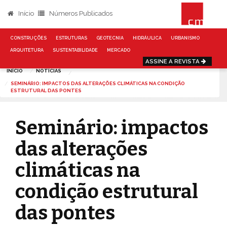
Início
Números Publicados
CONSTRUÇÕES
ESTRUTURAS
GEOTECNIA
HIDRÁULICA
URBANISMO
ARQUITETURA
SUSTENTABILIDADE
MERCADO
ASSINE A REVISTA
INÍCIO
NOTÍCIAS
SEMINÁRIO: IMPACTOS DAS ALTERAÇÕES CLIMÁTICAS NA CONDIÇÃO
ESTRUTURAL DAS PONTES
Seminário: impactos
das alterações
climáticas na
condição estrutural
das pontes