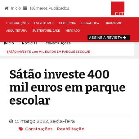
Início
Números Publicados
CONSTRUÇÕES
ESTRUTURAS
GEOTECNIA
HIDRÁULICA
URBANISMO
ARQUITETURA
SUSTENTABILIDADE
MERCADO
ASSINE A REVISTA
INÍCIO
NOTÍCIAS
CONSTRUÇÕES
SÁTÃO INVESTE 400 MIL EUROS EM PARQUE ESCOLAR
Sátão investe 400
mil euros em parque
escolar
11 março 2022, sexta-feira
Construções
Reabilitação