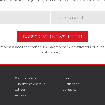
SUBSCREVER NEWSLETTER
também a aceitar receber um máximo de 12 newsletters publicitá
este serviço.
Sobre a revista
Assinatura
Suplemento energuia
Publicidade
Editora
Contactos
Autores