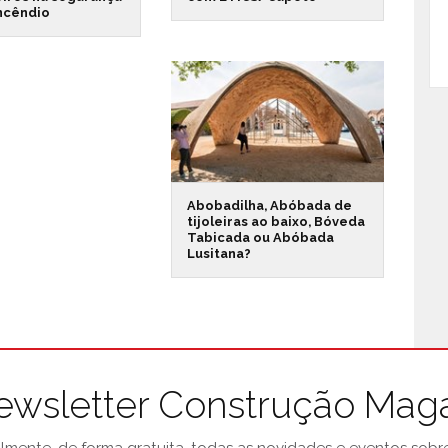
incêndio
Abobadilha, Abóbada de
tijoleiras ao baixo, Bóveda
Tabicada ou Abóbada
Lusitana?
ewsletter Construção Mag
mente, de forma gratuita, todas as novidades e eventos sobre 