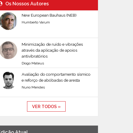
Os Nossos Autores
New European Bauhaus (NEB)
Humberto Varum
Minimização de ruído e vibrações
através da aplicação de apoios
antivibratórios
Diogo Mateus
Avaliação do comportamento sísmico
e reforço de abóbadas de aresta
Nuno Mendes
VER TODOS »
Edição Atual