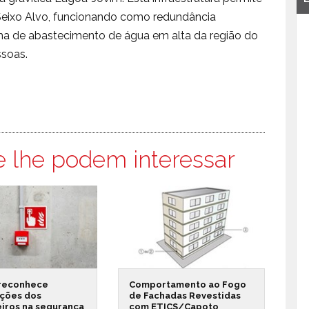
 Seixo Alvo, funcionando como redundância
tema de abastecimento de água em alta da região do
ssoas.
e lhe podem interessar
reconhece
Comportamento ao Fogo
ações dos
de Fachadas Revestidas
iros na segurança
com ETICS/Capoto