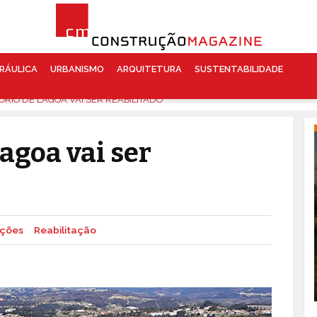
RÁULICA
URBANISMO
ARQUITETURA
SUSTENTABILIDADE
RIO DE LAGOA VAI SER REABILITADO
agoa vai ser
uções
Reabilitação