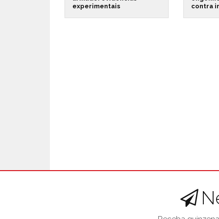
experimentais
contra 
N
Receba quinzenal