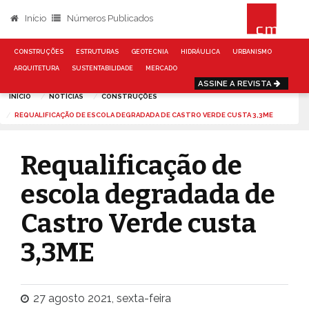
Início
Números Publicados
CONSTRUÇÕES
ESTRUTURAS
GEOTECNIA
HIDRÁULICA
URBANISMO
ARQUITETURA
SUSTENTABILIDADE
MERCADO
ASSINE A REVISTA
INÍCIO
NOTÍCIAS
CONSTRUÇÕES
REQUALIFICAÇÃO DE ESCOLA DEGRADADA DE CASTRO VERDE CUSTA 3,3ME
Requalificação de
escola degradada de
Castro Verde custa
3,3ME
27 agosto 2021, sexta-feira