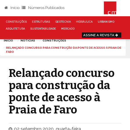
Início
Números Publicados
CONSTRUÇÕES
ESTRUTURAS
GEOTECNIA
HIDRÁULICA
URBANISMO
ARQUITETURA
SUSTENTABILIDADE
MERCADO
ASSINE A REVISTA
INÍCIO
NOTÍCIAS
CONSTRUÇÕES
RELANÇADO CONCURSO PARA CONSTRUÇÃO DA PONTE DE ACESSO À PRAIA DE
FARO
Relançado concurso
para construção da
ponte de acesso à
Praia de Faro
02 setembro 2020, quarta-feira