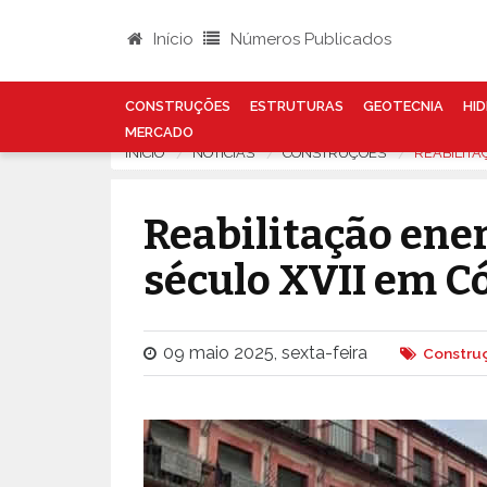
Início
Números Publicados
CONSTRUÇÕES
ESTRUTURAS
GEOTECNIA
HID
MERCADO
INÍCIO
NOTÍCIAS
CONSTRUÇÕES
REABILITA
Reabilitação ener
século XVII em C
09 maio 2025, sexta-feira
Constru