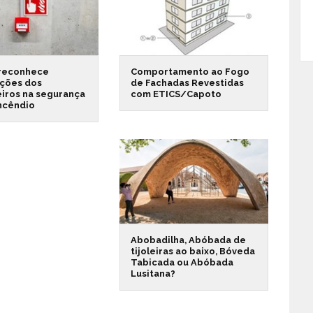
reconhece
Comportamento ao Fogo
ações dos
de Fachadas Revestidas
iros na segurança
com ETICS/Capoto
incêndio
Abobadilha, Abóbada de
tijoleiras ao baixo, Bóveda
Tabicada ou Abóbada
Lusitana?