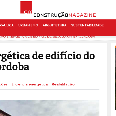
RÁULICA
URBANISMO
ARQUITETURA
SUSTENTABILIDADE
ÇÃO ENERGÉTICA DE EDIFÍCIO DO SÉCULO XVII EM CÓRDOBA
gética de edifício do
órdoba
ções
Eficiência energética
Reabilitação