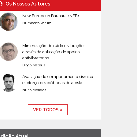
Os Nossos Autores
New European Bauhaus (NEB)
Humberto Varum
Minimização de ruído e vibrações
através da aplicação de apoios
antivibratórios
Diogo Mateus
Avaliação do comportamento sísmico
e reforço de abóbadas de aresta
Nuno Mendes
VER TODOS »
Edição Atual