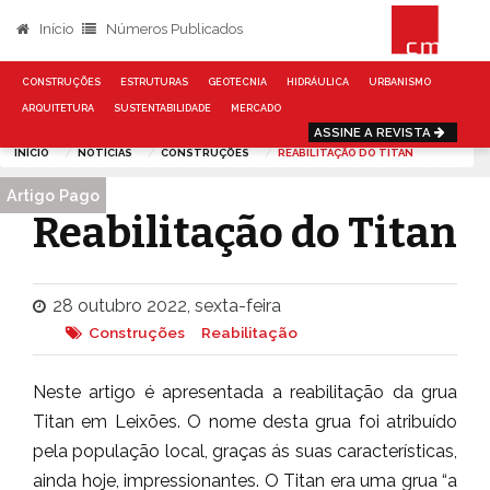
Início
Números Publicados
CONSTRUÇÕES
ESTRUTURAS
GEOTECNIA
HIDRÁULICA
URBANISMO
ARQUITETURA
SUSTENTABILIDADE
MERCADO
ASSINE A REVISTA
INÍCIO
NOTÍCIAS
CONSTRUÇÕES
REABILITAÇÃO DO TITAN
Artigo Pago
Reabilitação do Titan
28 outubro 2022, sexta-feira
Construções
Reabilitação
Neste artigo é apresentada a reabilitação da grua
Titan em Leixões. O nome desta grua foi atribuído
pela população local, graças ás suas características,
ainda hoje, impressionantes. O Titan era uma grua “a