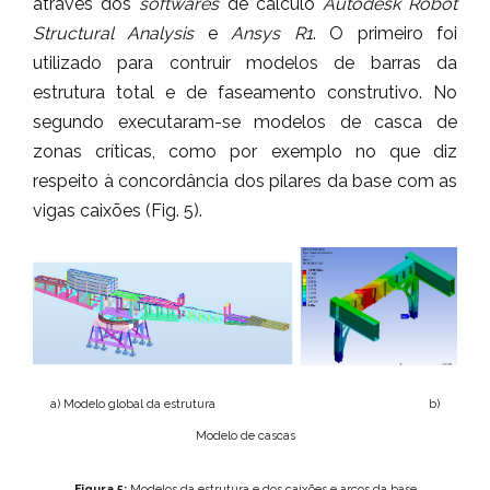
através dos
softwares
de cálculo
Autodesk Robot
Structural Analysis
e
Ansys R1
. O primeiro foi
utilizado para contruir modelos de barras da
estrutura total e de faseamento construtivo. No
segundo executaram-se modelos de casca de
zonas críticas, como por exemplo no que diz
respeito à concordância dos pilares da base com as
vigas caixões (Fig. 5).
a) Modelo global da estrutura b)
Modelo de cascas
Figura 5:
Modelos da estrutura e dos caixões e arcos da base