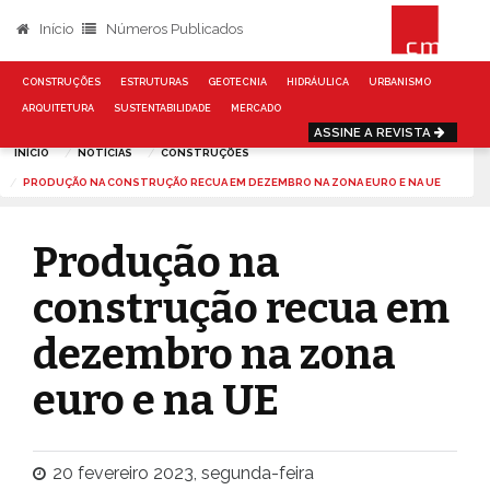
Início
Números Publicados
CONSTRUÇÕES
ESTRUTURAS
GEOTECNIA
HIDRÁULICA
URBANISMO
ARQUITETURA
SUSTENTABILIDADE
MERCADO
ASSINE A REVISTA
INÍCIO
NOTÍCIAS
CONSTRUÇÕES
PRODUÇÃO NA CONSTRUÇÃO RECUA EM DEZEMBRO NA ZONA EURO E NA UE
Produção na
construção recua em
dezembro na zona
euro e na UE
20 fevereiro 2023, segunda-feira