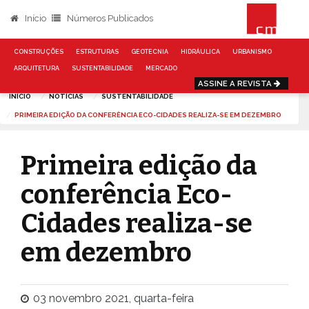
Início
Números Publicados
CONSTRUÇÕES
ESTRUTURAS
GEOTECNIA
HIDRÁULICA
URBANISMO
ARQUITETURA
SUSTENTABILIDADE
MERCADO
ASSINE A REVISTA
INÍCIO
NOTÍCIAS
SUSTENTABILIDADE
PRIMEIRA EDIÇÃO DA CONFERÊNCIA ECO-CIDADES REALIZA-SE EM DEZEMBRO
Primeira edição da
conferência Eco-
Cidades realiza-se
em dezembro
03 novembro 2021, quarta-feira