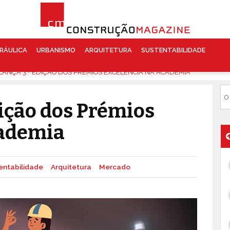
RÁULICA
URBANISMO
ARQUITETURA
SUSTENTABILIDADE
LANÇA 3.ª EDIÇÃO DOS PRÉMIOS EXCELÊNCIA NA ACADEMIA
dição dos Prémios
cademia
entabilidade
Arquitetura
Mercado