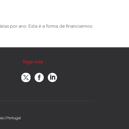
rias por ano. Esta é a forma de financiarmos
Siga-nos
a | Portugal