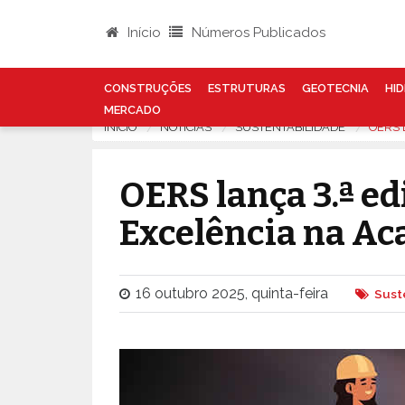
Início
Números Publicados
CONSTRUÇÕES
ESTRUTURAS
GEOTECNIA
HID
MERCADO
INÍCIO
NOTÍCIAS
SUSTENTABILIDADE
OERS 
OERS lança 3.ª e
Excelência na A
16 outubro 2025, quinta-feira
Sust