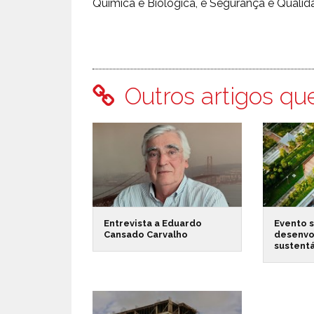
Química e Biológica, e Segurança e Qualid
Outros artigos qu
Entrevista a Eduardo
Evento 
Cansado Carvalho
desenvo
sustent