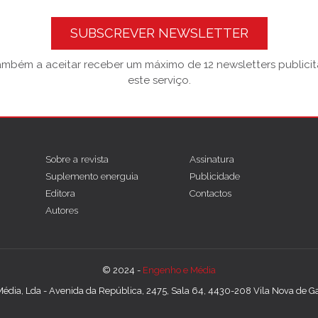
SUBSCREVER NEWSLETTER
também a aceitar receber um máximo de 12 newsletters publicitá
este serviço.
Sobre a revista
Assinatura
Suplemento energuia
Publicidade
Editora
Contactos
Autores
© 2024 -
Engenho e Média
édia, Lda - Avenida da República, 2475, Sala 64, 4430-208 Vila Nova de Gai