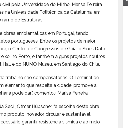
ivil pela Universidade do Minho, Marisa Ferreira
s na Universidade Politécnica da Catalunha, em
o ramo de Estruturas.
de obras emblemáticas em Portugal, tendo
etos portugueses. Entre os projetos de maior
ra, o Centro de Congressos de Gaia, o Sines Data
 Freixo, no Porto, e também alguns projetos noutros
t Hall e do NUMO Museu, em Santiago do Chile.
as de trabalho são compensatórias. O Terminal de
um elemento que respeita a cidade, promove a
nharia pode dar”, comentou Marisa Ferreira.
a Secil, Otmar Hübscher, “a escolha desta obra
 produto inovador, circular e sustentável,
cessário garantir resistência sísmica e ao meio