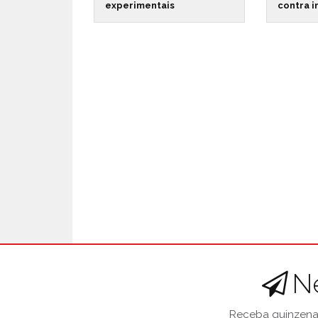
experimentais
contra 
N
Receba quinzenal