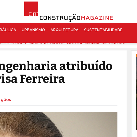
RÁULICA
URBANISMO
ARQUITETURA
SUSTENTABILIDADE
CIL DE ENGENHARIA ATRIBUÍDO À ENGENHEIRA MARISA FERREIRA
Engenharia atribuído
isa Ferreira
uções