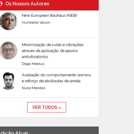
Os Nossos Autores
New European Bauhaus (NEB)
Humberto Varum
Minimização de ruído e vibrações
através da aplicação de apoios
antivibratórios
Diogo Mateus
Avaliação do comportamento sísmico
e reforço de abóbadas de aresta
Nuno Mendes
VER TODOS »
Edição Atual