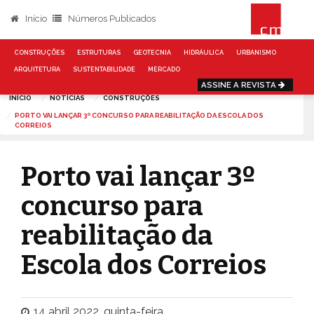
Início
Números Publicados
CONSTRUÇÕES
ESTRUTURAS
GEOTECNIA
HIDRÁULICA
URBANISMO
ARQUITETURA
SUSTENTABILIDADE
MERCADO
ASSINE A REVISTA
INÍCIO
NOTÍCIAS
CONSTRUÇÕES
PORTO VAI LANÇAR 3º CONCURSO PARA REABILITAÇÃO DA ESCOLA DOS
CORREIOS
Porto vai lançar 3º
concurso para
reabilitação da
Escola dos Correios
14 abril 2022, quinta-feira