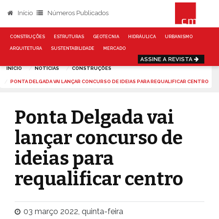
Início
Números Publicados
CONSTRUÇÕES
ESTRUTURAS
GEOTECNIA
HIDRÁULICA
URBANISMO
ARQUITETURA
SUSTENTABILIDADE
MERCADO
ASSINE A REVISTA
INÍCIO
NOTÍCIAS
CONSTRUÇÕES
PONTA DELGADA VAI LANÇAR CONCURSO DE IDEIAS PARA REQUALIFICAR CENTRO
Ponta Delgada vai
lançar concurso de
ideias para
requalificar centro
03 março 2022, quinta-feira