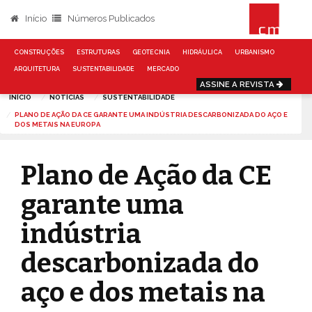
Início
Números Publicados
CONSTRUÇÕES
ESTRUTURAS
GEOTECNIA
HIDRÁULICA
URBANISMO
ARQUITETURA
SUSTENTABILIDADE
MERCADO
ASSINE A REVISTA
INÍCIO
NOTÍCIAS
SUSTENTABILIDADE
PLANO DE AÇÃO DA CE GARANTE UMA INDÚSTRIA DESCARBONIZADA DO AÇO E
DOS METAIS NA EUROPA
Plano de Ação da CE
garante uma
indústria
descarbonizada do
aço e dos metais na