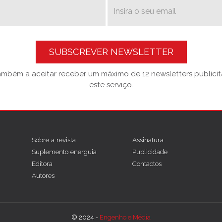
SUBSCREVER NEWSLETTER
também a aceitar receber um máximo de 12 newsletters publicitá
este serviço.
Sobre a revista
Assinatura
Suplemento energuia
Publicidade
Editora
Contactos
Autores
© 2024 -
Engenho e Média