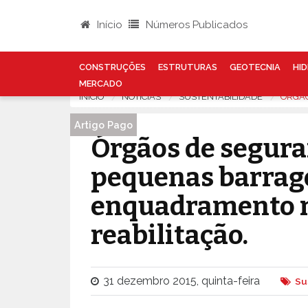
Início
Números Publicados
CONSTRUÇÕES
ESTRUTURAS
GEOTECNIA
HID
MERCADO
INÍCIO
NOTÍCIAS
SUSTENTABILIDADE
ÓRGÃO
Artigo Pago
Órgãos de segura
pequenas barrage
enquadramento 
reabilitação.
31 dezembro 2015, quinta-feira
Su