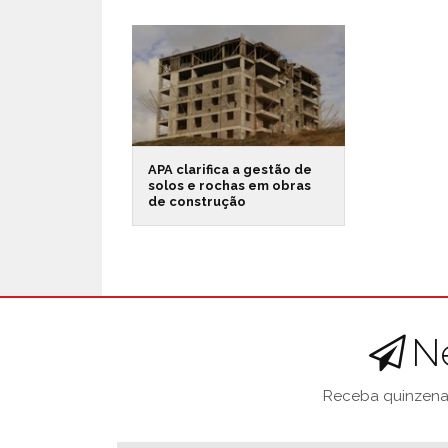
APA clarifica a gestão de
solos e rochas em obras
de construção
N
Receba quinzenal