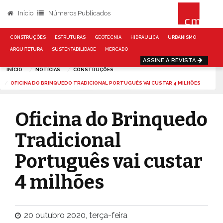
Início
Números Publicados
CONSTRUÇÕES
ESTRUTURAS
GEOTECNIA
HIDRÁULICA
URBANISMO
ARQUITETURA
SUSTENTABILIDADE
MERCADO
ASSINE A REVISTA
INÍCIO
NOTÍCIAS
CONSTRUÇÕES
OFICINA DO BRINQUEDO TRADICIONAL PORTUGUÊS VAI CUSTAR 4 MILHÕES
Oficina do Brinquedo
Tradicional
Português vai custar
4 milhões
20 outubro 2020, terça-feira