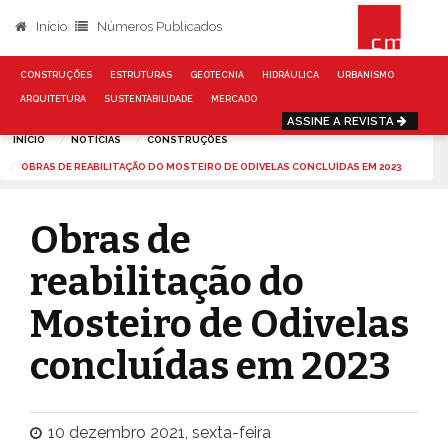
Início
Números Publicados
CONSTRUÇÕES
ESTRUTURAS
GEOTECNIA
HIDRÁULICA
URBANISMO
ARQUITETURA
SUSTENTABILIDADE
MERCADO
ASSINE A REVISTA
INÍCIO
NOTÍCIAS
CONSTRUÇÕES
OBRAS DE REABILITAÇÃO DO MOSTEIRO DE ODIVELAS CONCLUÍDAS EM 2023
Obras de
reabilitação do
Mosteiro de Odivelas
concluídas em 2023
10 dezembro 2021, sexta-feira