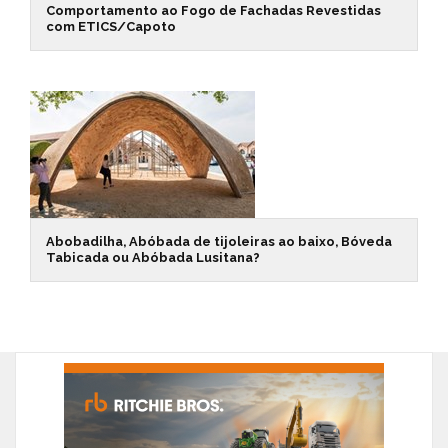
Comportamento ao Fogo de Fachadas Revestidas
com ETICS/Capoto
Abobadilha, Abóbada de tijoleiras ao baixo, Bóveda
Tabicada ou Abóbada Lusitana?