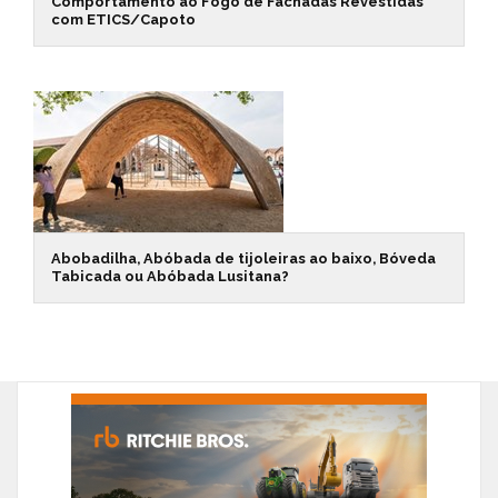
Comportamento ao Fogo de Fachadas Revestidas
com ETICS/Capoto
Abobadilha, Abóbada de tijoleiras ao baixo, Bóveda
Tabicada ou Abóbada Lusitana?