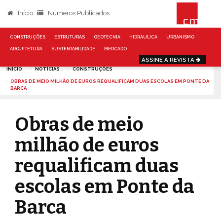
Início
Números Publicados
CONSTRUÇÕES
ESTRUTURAS
GEOTECNIA
HIDRÁULICA
URBANISMO
ARQUITETURA
SUSTENTABILIDADE
MERCADO
ASSINE A REVISTA
INÍCIO
NOTÍCIAS
CONSTRUÇÕES
OBRAS DE MEIO MILHÃO DE EUROS REQUALIFICAM DUAS ESCOLAS EM PONTE DA
BARCA
Obras de meio
milhão de euros
requalificam duas
escolas em Ponte da
Barca