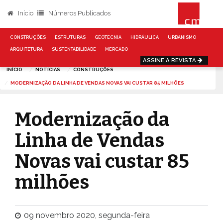
Início
Números Publicados
CONSTRUÇÕES
ESTRUTURAS
GEOTECNIA
HIDRÁULICA
URBANISMO
ARQUITETURA
SUSTENTABILIDADE
MERCADO
ASSINE A REVISTA
INÍCIO
NOTÍCIAS
CONSTRUÇÕES
MODERNIZAÇÃO DA LINHA DE VENDAS NOVAS VAI CUSTAR 85 MILHÕES
Modernização da
Linha de Vendas
Novas vai custar 85
milhões
09 novembro 2020, segunda-feira