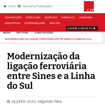
Início
Números Publicados
CONSTRUÇÕES
ESTRUTURAS
GEOTECNIA
HIDRÁULICA
URBANISMO
ARQUITETURA
SUSTENTABILIDADE
MERCADO
ASSINE A REVISTA
INÍCIO
NOTÍCIAS
CONSTRUÇÕES
MODERNIZAÇÃO DA LIGAÇÃO FERROVIÁRIA ENTRE SINES E A LINHA DO SUL
Modernização da
ligação ferroviária
entre Sines e a Linha
do Sul
29 junho 2020, segunda-feira