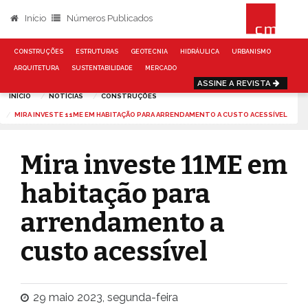
Início
Números Publicados
CONSTRUÇÕES
ESTRUTURAS
GEOTECNIA
HIDRÁULICA
URBANISMO
ARQUITETURA
SUSTENTABILIDADE
MERCADO
ASSINE A REVISTA
INÍCIO
NOTÍCIAS
CONSTRUÇÕES
MIRA INVESTE 11ME EM HABITAÇÃO PARA ARRENDAMENTO A CUSTO ACESSÍVEL
Mira investe 11ME em
habitação para
arrendamento a
custo acessível
29 maio 2023, segunda-feira