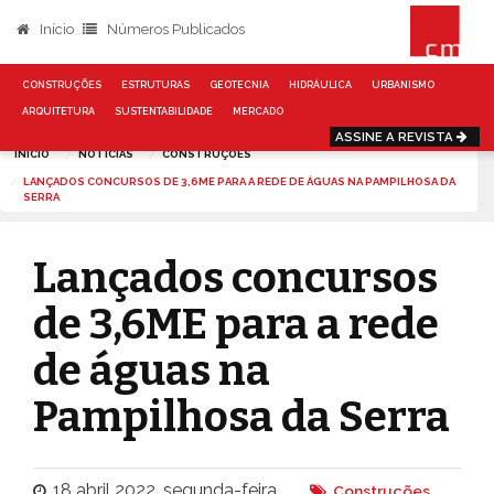
Início
Números Publicados
CONSTRUÇÕES
ESTRUTURAS
GEOTECNIA
HIDRÁULICA
URBANISMO
ARQUITETURA
SUSTENTABILIDADE
MERCADO
ASSINE A REVISTA
INÍCIO
NOTÍCIAS
CONSTRUÇÕES
LANÇADOS CONCURSOS DE 3,6ME PARA A REDE DE ÁGUAS NA PAMPILHOSA DA
SERRA
Lançados concursos
de 3,6ME para a rede
de águas na
Pampilhosa da Serra
18 abril 2022, segunda-feira
Construções