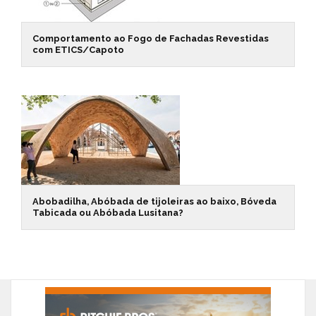
Comportamento ao Fogo de Fachadas Revestidas
com ETICS/Capoto
Abobadilha, Abóbada de tijoleiras ao baixo, Bóveda
Tabicada ou Abóbada Lusitana?