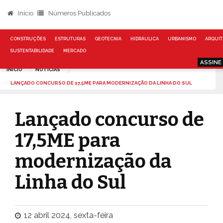
Início
Números Publicados
CONSTRUÇÕES
ESTRUTURAS
GEOTECNIA
HIDRÁULICA
URBANISMO
ARQUIT
SUSTENTABILIDADE
MERCADO
ASSINE
INÍCIO
NOTÍCIAS
LANÇADO CONCURSO DE 17,5ME PARA MODERNIZAÇÃO DA LINHA DO SUL
Lançado concurso de
17,5ME para
modernização da
Linha do Sul
12 abril 2024, sexta-feira