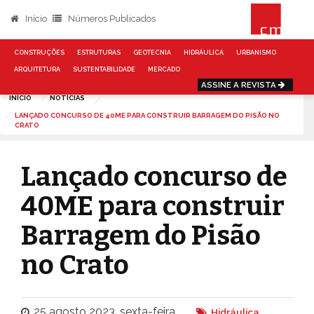
Início
Números Publicados
CONSTRUÇÕES
ESTRUTURAS
GEOTECNIA
HIDRÁULICA
URBANISMO
ARQUITETURA
SUSTENTABILIDADE
MERCADO
ASSINE A REVISTA
INÍCIO
NOTÍCIAS
LANÇADO CONCURSO DE 40ME PARA CONSTRUIR BARRAGEM DO PISÃO NO
CRATO
Lançado concurso de
40ME para construir
Barragem do Pisão
no Crato
25 agosto 2023, sexta-feira
Hidráulica