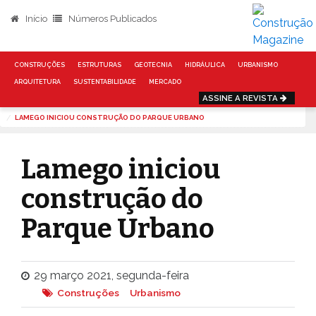
Início
Números Publicados
CONSTRUÇÕES
ESTRUTURAS
GEOTECNIA
HIDRÁULICA
URBANISMO
ARQUITETURA
SUSTENTABILIDADE
MERCADO
ASSINE A REVISTA
INÍCIO
NOTÍCIAS
CONSTRUÇÕES
LAMEGO INICIOU CONSTRUÇÃO DO PARQUE URBANO
Lamego iniciou
construção do
Parque Urbano
29 março 2021, segunda-feira
Construções
Urbanismo