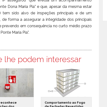
a, a IP assegurou “que efetua um acompanhamento
nte Dona Maria Pia” e que, apesar da mesma estar
) tem sido alvo de inspeções principais e de um
de forma a assegurar a integridade dos principais
se prevendo em consequência no curto médio prazo
onte Maria Pia”.
e lhe podem interessar
reconhece
Comportamento ao Fogo
ações dos
de Fachadas Revestidas