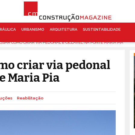
RÁULICA
URBANISMO
ARQUITETURA
SUSTENTABILIDADE
ALISAR COMO CRIAR VIA PEDONAL E CICLÁVEL NA PONTE MARIA PIA
omo criar via pedonal
te Maria Pia
ruções
Reabilitação