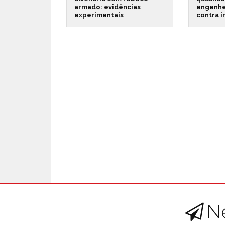
armado: evidências
engenhe
experimentais
contra 
N