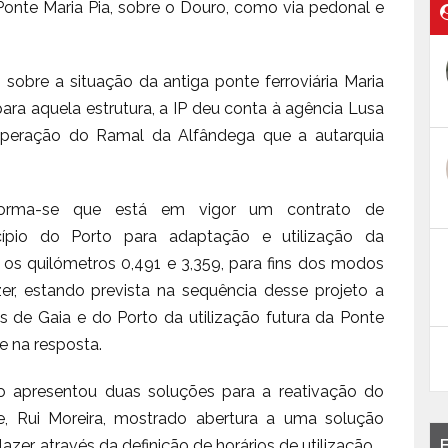
 Ponte Maria Pia, sobre o Douro, como via pedonal e
obre a situação da antiga ponte ferroviária Maria
para aquela estrutura, a IP deu conta à agência Lusa
uperação do Ramal da Alfândega que a autarquia
informa-se que está em vigor um contrato de
pio do Porto para adaptação e utilização da
os quilómetros 0,491 e 3,359, para fins dos modos
zer, estando prevista na sequência desse projeto a
os de Gaia e do Porto da utilização futura da Ponte
se na resposta.
 apresentou duas soluções para a reativação do
e, Rui Moreira, mostrado abertura a uma solução
lazer, através da definição de horários de utilização.