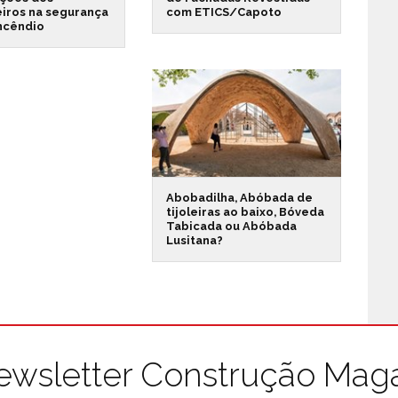
iros na segurança
com ETICS/Capoto
incêndio
Abobadilha, Abóbada de
tijoleiras ao baixo, Bóveda
Tabicada ou Abóbada
Lusitana?
ewsletter Construção Mag