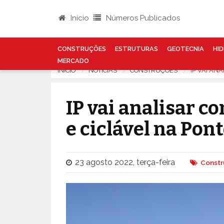
Início
Números Publicados
CONSTRUÇÕES
ESTRUTURAS
GEOTECNIA
HID
MERCADO
INÍCIO
NOTÍCIAS
CONSTRUÇÕES
IP VAI AN
IP vai analisar c
e ciclável na Pon
23 agosto 2022, terça-feira
Const