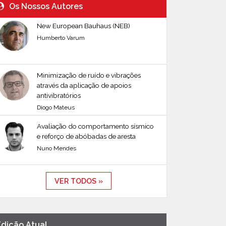
Os Nossos Autores
New European Bauhaus (NEB)
Humberto Varum
Minimização de ruído e vibrações
através da aplicação de apoios
antivibratórios
Diogo Mateus
Avaliação do comportamento sísmico
e reforço de abóbadas de aresta
Nuno Mendes
VER TODOS »
Edição Atual