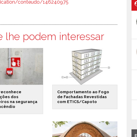
plication/conteudo/146240975
e lhe podem interessar
reconhece
Comportamento ao Fogo
ações dos
de Fachadas Revestidas
iros na segurança
com ETICS/Capoto
incêndio