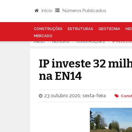
Início
Números Publicados
CONSTRUÇÕES
ESTRUTURAS
GEOTECNIA
HID
MERCADO
INÍCIO
NOTÍCIAS
CONSTRUÇÕES
IP INVEST
IP investe 32 mi
na EN14
23 outubro 2020, sexta-feira
Cons