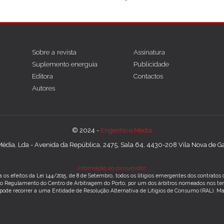
Sobre a revista
Assinatura
Suplemento energuia
Publicidade
Editora
Contactos
Autores
© 2024 -
Engenho e Média
édia, Lda - Avenida da República, 2475, Sala 64, 4430-208 Vila Nova de Gai
Informação ao consumidor:
 os efeitos da Lei 144/2015, de 8 de Setembro, todos os litígios emergentes dos contrato
m o Regulamento do Centro de Arbitragem do Porto, por um dos árbitros nomeados nos te
 pode recorrer a uma Entidade de Resolução Alternativa de Litígios de Consumo (RAL).