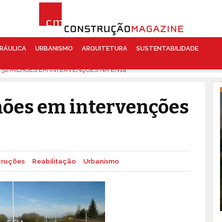
RÁULICA
URBANISMO
ARQUITETURA
SUSTENTABILIDADE
E 32 MILHÕES EM INTERVENÇÕES NA EN14
lhões em intervenções
truções
Reabilitação
Urbanismo