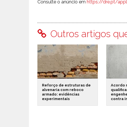
Consulte o anúncio em
https://dre.pt/ap
Outros artigos qu
Reforço de estruturas de
Acordo 
alvenaria com reboco
qualific
armado: evidências
engenhe
experimentais
contra 