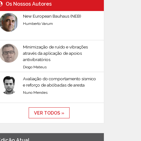
Os Nossos Autores
New European Bauhaus (NEB)
Humberto Varum
Minimização de ruído e vibrações
através da aplicação de apoios
antivibratórios
Diogo Mateus
Avaliação do comportamento sísmico
e reforço de abóbadas de aresta
Nuno Mendes
VER TODOS »
Edição Atual