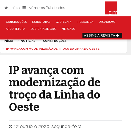
Início
Números Publicados
CONSTRUÇÕES
ESTRUTURAS
GEOTECNIA
HIDRÁULICA
URBANISMO
ARQUITETURA
SUSTENTABILIDADE
MERCADO
ASSINE A REVISTA
INÍCIO
NOTÍCIAS
CONSTRUÇÕES
IP AVANÇA COM MODERNIZAÇÃO DE TROÇO DA LINHA DO OESTE
IP avança com
modernização de
troço da Linha do
Oeste
12 outubro 2020, segunda-feira