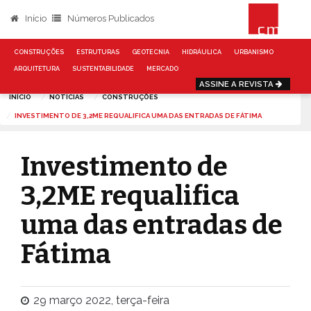
Início
Números Publicados
CONSTRUÇÕES
ESTRUTURAS
GEOTECNIA
HIDRÁULICA
URBANISMO
ARQUITETURA
SUSTENTABILIDADE
MERCADO
ASSINE A REVISTA
INÍCIO
NOTÍCIAS
CONSTRUÇÕES
INVESTIMENTO DE 3,2ME REQUALIFICA UMA DAS ENTRADAS DE FÁTIMA
Investimento de
3,2ME requalifica
uma das entradas de
Fátima
29 março 2022, terça-feira