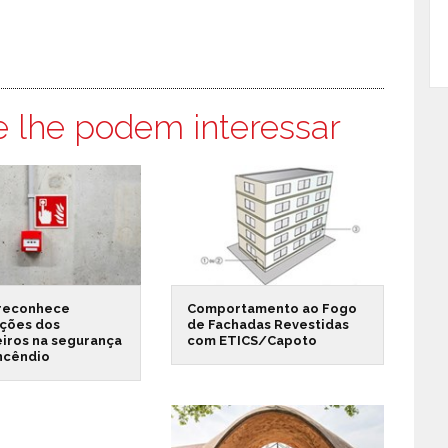
e lhe podem interessar
reconhece
Comportamento ao Fogo
ações dos
de Fachadas Revestidas
iros na segurança
com ETICS/Capoto
incêndio