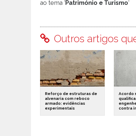
ao tema '
Património e Turismo
'
Outros artigos qu
Reforço de estruturas de
Acordo 
alvenaria com reboco
qualific
armado: evidências
engenhe
experimentais
contra 