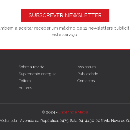
SUBSCREVER NEWSLETTER
também a aceitar receber um máximo de 12 newsletters publicitá
este serviço.
Sobre a revista
Assinatura
Suplemento energuia
Publicidade
Editora
Contactos
Autores
© 2024 -
Engenho e Média
édia, Lda - Avenida da República, 2475, Sala 64, 4430-208 Vila Nova de Gai