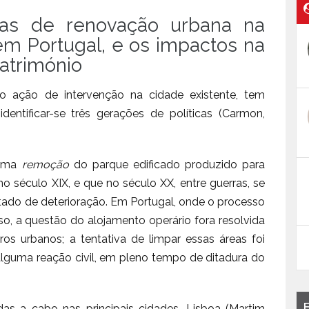
cas de renovação urbana na
em Portugal, e os impactos na
património
o ação de intervenção na cidade existente, tem
entificar-se três gerações de políticas (Carmon,
 uma
remoção
do parque edificado produzido para
no século XIX, e que no século XX, entre guerras, se
tado de deterioração. Em Portugal, onde o processo
nso, a questão do alojamento operário fora resolvida
s urbanos; a tentativa de limpar essas áreas foi
alguma reação civil, em pleno tempo de ditadura do
as a cabo nas principais cidades, Lisboa (Martim