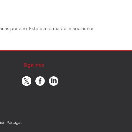
rias por ano. Esta é a forma de financiarmos
Siga-nos
a | Portugal