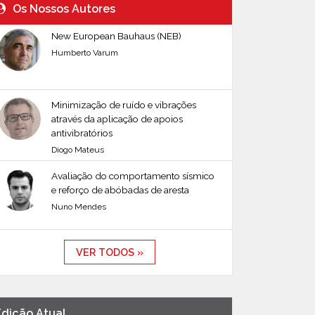
Os Nossos Autores
New European Bauhaus (NEB)
Humberto Varum
Minimização de ruído e vibrações
através da aplicação de apoios
antivibratórios
Diogo Mateus
Avaliação do comportamento sísmico
e reforço de abóbadas de aresta
Nuno Mendes
VER TODOS »
Edição Atual