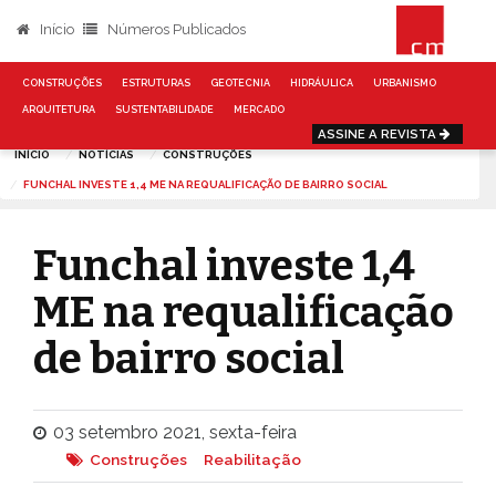
Início
Números Publicados
CONSTRUÇÕES
ESTRUTURAS
GEOTECNIA
HIDRÁULICA
URBANISMO
ARQUITETURA
SUSTENTABILIDADE
MERCADO
ASSINE A REVISTA
INÍCIO
NOTÍCIAS
CONSTRUÇÕES
FUNCHAL INVESTE 1,4 ME NA REQUALIFICAÇÃO DE BAIRRO SOCIAL
Funchal investe 1,4
ME na requalificação
de bairro social
03 setembro 2021, sexta-feira
Construções
Reabilitação