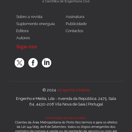
e Científica de Engenharia Civil
Sobre a revista
Assinatura
Suplemento energuia
Publicidade
Editora
Contactos
Autores
Siga-nos
© 2024 -
Engenho e Média
Engenho e Média, Lda - Avenida da República, 2475, Sala
64, 4430-208 Vila Nova de Gaia | Portugal
Informação ao consumidor:
Clientes da Área Metropolitana do Porto Nos termos e para os efeitos
da Lei 144/2015, de 8 de Setembro, todos os litígios emergentes dos
contratos de compra e venda ou de prestação de serviços ou com ele