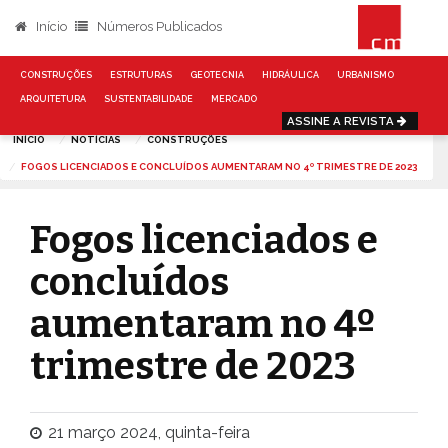
Início
Números Publicados
CONSTRUÇÕES
ESTRUTURAS
GEOTECNIA
HIDRÁULICA
URBANISMO
ARQUITETURA
SUSTENTABILIDADE
MERCADO
ASSINE A REVISTA
INÍCIO
NOTÍCIAS
CONSTRUÇÕES
FOGOS LICENCIADOS E CONCLUÍDOS AUMENTARAM NO 4º TRIMESTRE DE 2023
Fogos licenciados e
concluídos
aumentaram no 4º
trimestre de 2023
21 março 2024, quinta-feira