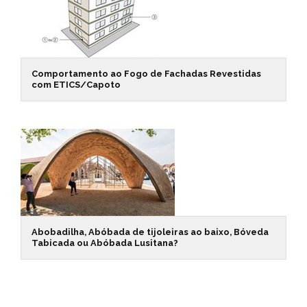
Comportamento ao Fogo de Fachadas Revestidas
com ETICS/Capoto
Abobadilha, Abóbada de tijoleiras ao baixo, Bóveda
Tabicada ou Abóbada Lusitana?