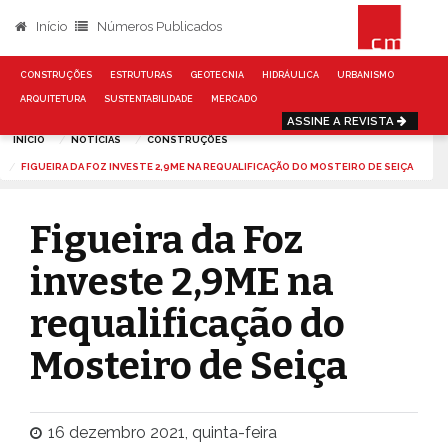
Início
Números Publicados
CONSTRUÇÕES
ESTRUTURAS
GEOTECNIA
HIDRÁULICA
URBANISMO
ARQUITETURA
SUSTENTABILIDADE
MERCADO
ASSINE A REVISTA
INÍCIO
NOTÍCIAS
CONSTRUÇÕES
FIGUEIRA DA FOZ INVESTE 2,9ME NA REQUALIFICAÇÃO DO MOSTEIRO DE SEIÇA
Figueira da Foz
investe 2,9ME na
requalificação do
Mosteiro de Seiça
16 dezembro 2021, quinta-feira