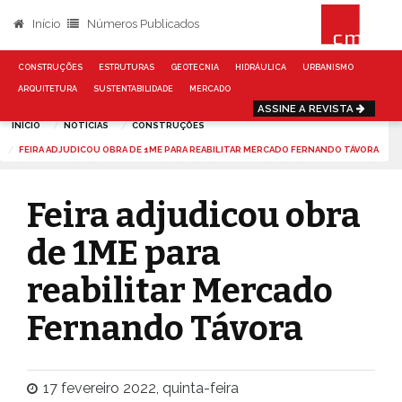
Início
Números Publicados
CONSTRUÇÕES
ESTRUTURAS
GEOTECNIA
HIDRÁULICA
URBANISMO
ARQUITETURA
SUSTENTABILIDADE
MERCADO
ASSINE A REVISTA
INÍCIO
NOTÍCIAS
CONSTRUÇÕES
FEIRA ADJUDICOU OBRA DE 1ME PARA REABILITAR MERCADO FERNANDO TÁVORA
Feira adjudicou obra
de 1ME para
reabilitar Mercado
Fernando Távora
17 fevereiro 2022, quinta-feira