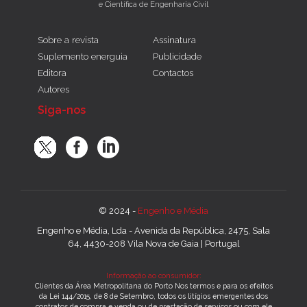
e Científica de Engenharia Civil
Sobre a revista
Assinatura
Suplemento energuia
Publicidade
Editora
Contactos
Autores
Siga-nos
© 2024 -
Engenho e Média
Engenho e Média, Lda - Avenida da República, 2475, Sala
64, 4430-208 Vila Nova de Gaia | Portugal
Informação ao consumidor:
Clientes da Área Metropolitana do Porto Nos termos e para os efeitos
da Lei 144/2015, de 8 de Setembro, todos os litígios emergentes dos
contratos de compra e venda ou de prestação de serviços ou com ele