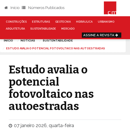
Início
Números Publicados
CONSTRUÇÕES
ESTRUTURAS
GEOTECNIA
HIDRÁULICA
URBANISMO
ARQUITETURA
SUSTENTABILIDADE
MERCADO
ASSINE A REVISTA
INÍCIO
NOTÍCIAS
SUSTENTABILIDADE
ESTUDO AVALIA O POTENCIAL FOTOVOLTAICO NAS AUTOESTRADAS
Estudo avalia o
potencial
fotovoltaico nas
autoestradas
07 janeiro 2026, quarta-feira