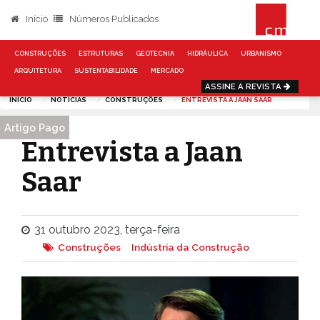
Início
Números Publicados
CONSTRUÇÕES
ESTRUTURAS
GEOTECNIA
HIDRÁULICA
URBANISMO
ARQUITETURA
SUSTENTABILIDADE
MERCADO
ASSINE A REVISTA
INÍCIO
NOTÍCIAS
CONSTRUÇÕES
ENTREVISTA A JAAN SAAR
Artigo Pago
Entrevista a Jaan
Saar
31 outubro 2023, terça-feira
Construções
Indústria da Construção