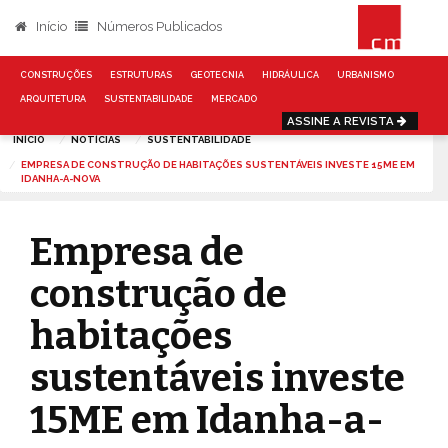
Início
Números Publicados
CONSTRUÇÕES
ESTRUTURAS
GEOTECNIA
HIDRÁULICA
URBANISMO
ARQUITETURA
SUSTENTABILIDADE
MERCADO
ASSINE A REVISTA
INÍCIO
NOTÍCIAS
SUSTENTABILIDADE
EMPRESA DE CONSTRUÇÃO DE HABITAÇÕES SUSTENTÁVEIS INVESTE 15ME EM
IDANHA-A-NOVA
Empresa de
construção de
habitações
sustentáveis investe
15ME em Idanha-a-