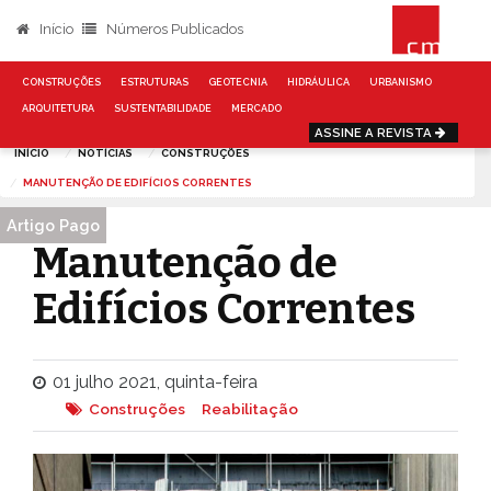
Início
Números Publicados
CONSTRUÇÕES
ESTRUTURAS
GEOTECNIA
HIDRÁULICA
URBANISMO
ARQUITETURA
SUSTENTABILIDADE
MERCADO
ASSINE A REVISTA
INÍCIO
NOTÍCIAS
CONSTRUÇÕES
MANUTENÇÃO DE EDIFÍCIOS CORRENTES
Artigo Pago
Manutenção de
Edifícios Correntes
01 julho 2021, quinta-feira
Construções
Reabilitação