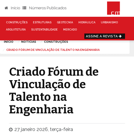
Início
Números Publicados
CONSTRUÇÕES
ESTRUTURAS
GEOTECNIA
HIDRÁULICA
URBANISMO
ARQUITETURA
SUSTENTABILIDADE
MERCADO
ASSINE A REVISTA
INÍCIO
NOTÍCIAS
CONSTRUÇÕES
CRIADO FÓRUM DE VINCULAÇÃO DE TALENTO NA ENGENHARIA
Criado Fórum de
Vinculação de
Talento na
Engenharia
27 janeiro 2026, terça-feira