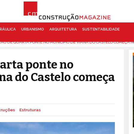
RÁULICA
URBANISMO
ARQUITETURA
SUSTENTABILIDADE
O DE QUARTA PONTE NO MUNICÍPIO DE VIANA DO CASTELO COMEÇA NO
arta ponte no
na do Castelo começa
truções
Estruturas