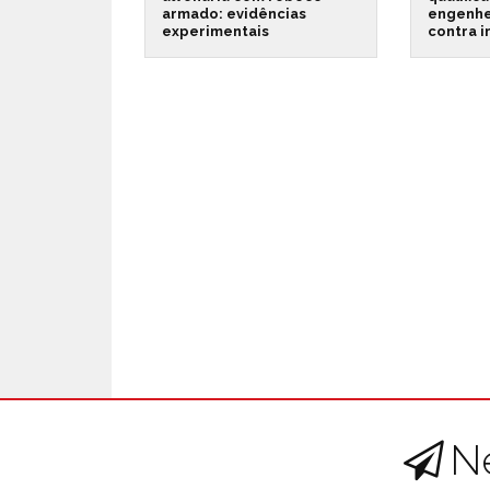
armado: evidências
engenhe
experimentais
contra 
N