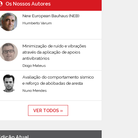
Os Nossos Autores
New European Bauhaus (NEB)
Humberto Varum
Minimização de ruído e vibrações
através da aplicação de apoios
antivibratórios
Diogo Mateus
Avaliação do comportamento sísmico
e reforço de abóbadas de aresta
Nuno Mendes
VER TODOS »
Edição Atual