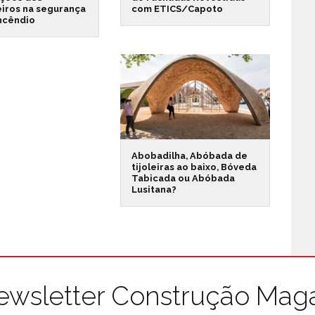
iros na segurança
com ETICS/Capoto
incêndio
Abobadilha, Abóbada de
tijoleiras ao baixo, Bóveda
Tabicada ou Abóbada
Lusitana?
ewsletter Construção Mag