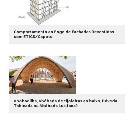
Comportamento ao Fogo de Fachadas Revestidas
com ETICS/Capoto
Abobadilha, Abóbada de tijoleiras ao baixo, Bóveda
Tabicada ou Abóbada Lusitana?