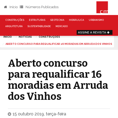
Início
Números Publicados
CONSTRUÇÕES
ESTRUTURAS
GEOTECNIA
HIDRÁULICA
URBANISMO
ARQUITETURA
SUSTENTABILIDADE
MERCADO
ASSINE A REVISTA
INÍCIO
NOTÍCIAS
CONSTRUÇÕES
ABERTO CONCURSO PARA REQUALIFICAR 16 MORADIAS EM ARRUDA DOS VINHOS
Aberto concurso
para requalificar 16
moradias em Arruda
dos Vinhos
15 outubro 2019, terça-feira