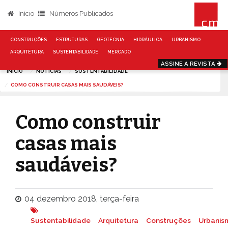
Início
Números Publicados
CONSTRUÇÕES
ESTRUTURAS
GEOTECNIA
HIDRÁULICA
URBANISMO
ARQUITETURA
SUSTENTABILIDADE
MERCADO
ASSINE A REVISTA
INÍCIO
NOTÍCIAS
SUSTENTABILIDADE
COMO CONSTRUIR CASAS MAIS SAUDÁVEIS?
Como construir
casas mais
saudáveis?
04 dezembro 2018, terça-feira
Sustentabilidade
Arquitetura
Construções
Urbanis