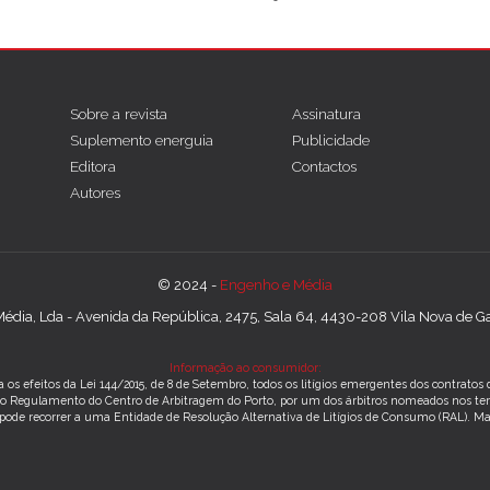
Sobre a revista
Assinatura
Suplemento energuia
Publicidade
Editora
Contactos
Autores
© 2024 -
Engenho e Média
édia, Lda - Avenida da República, 2475, Sala 64, 4430-208 Vila Nova de Gai
Informação ao consumidor:
 os efeitos da Lei 144/2015, de 8 de Setembro, todos os litígios emergentes dos contrato
m o Regulamento do Centro de Arbitragem do Porto, por um dos árbitros nomeados nos te
 pode recorrer a uma Entidade de Resolução Alternativa de Litígios de Consumo (RAL).