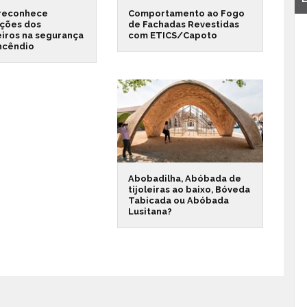
reconhece
Comportamento ao Fogo
ações dos
de Fachadas Revestidas
iros na segurança
com ETICS/Capoto
incêndio
Abobadilha, Abóbada de
tijoleiras ao baixo, Bóveda
Tabicada ou Abóbada
Lusitana?