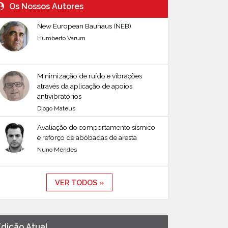
Os Nossos Autores
New European Bauhaus (NEB)
Humberto Varum
Minimização de ruído e vibrações
através da aplicação de apoios
antivibratórios
Diogo Mateus
Avaliação do comportamento sísmico
e reforço de abóbadas de aresta
Nuno Mendes
VER TODOS »
Edição Atual