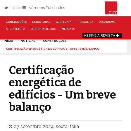
Início
Números Publicados
CONSTRUÇÕES
ESTRUTURAS
GEOTECNIA
HIDRÁULICA
URBANISMO
ARQUITETURA
SUSTENTABILIDADE
MERCADO
ASSINE A REVISTA
INÍCIO
NOTÍCIAS
CONSTRUÇÕES
CERTIFICAÇÃO ENERGÉTICA DE EDIFÍCIOS - UM BREVE BALANÇO
Certificação
energética de
edifícios - Um breve
balanço
27 setembro 2024, sexta-feira