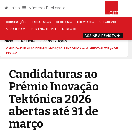
Início
Números Publicados
CONSTRUÇÕES
ESTRUTURAS
GEOTECNIA
HIDRÁULICA
URBANISMO
ARQUITETURA
SUSTENTABILIDADE
MERCADO
ASSINE A REVISTA
INÍCIO
NOTÍCIAS
CONSTRUÇÕES
CANDIDATURAS AO PRÉMIO INOVAÇÃO TEKTÓNICA 2026 ABERTAS ATÉ 31 DE
MARÇO
Candidaturas ao
Prémio Inovação
Tektónica 2026
abertas até 31 de
março