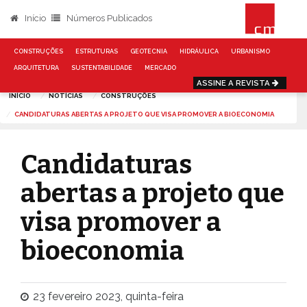
Início
Números Publicados
CONSTRUÇÕES
ESTRUTURAS
GEOTECNIA
HIDRÁULICA
URBANISMO
ARQUITETURA
SUSTENTABILIDADE
MERCADO
ASSINE A REVISTA
INÍCIO
NOTÍCIAS
CONSTRUÇÕES
CANDIDATURAS ABERTAS A PROJETO QUE VISA PROMOVER A BIOECONOMIA
Candidaturas
abertas a projeto que
visa promover a
bioeconomia
23 fevereiro 2023, quinta-feira