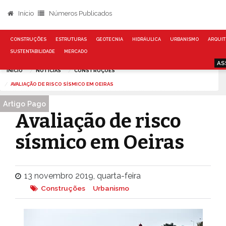
Início
Números Publicados
CONSTRUÇÕES
ESTRUTURAS
GEOTECNIA
HIDRÁULICA
URBANISMO
ARQUIT
SUSTENTABILIDADE
MERCADO
AS
INÍCIO
NOTÍCIAS
CONSTRUÇÕES
AVALIAÇÃO DE RISCO SÍSMICO EM OEIRAS
Artigo Pago
Avaliação de risco
sísmico em Oeiras
13 novembro 2019, quarta-feira
Construções
Urbanismo